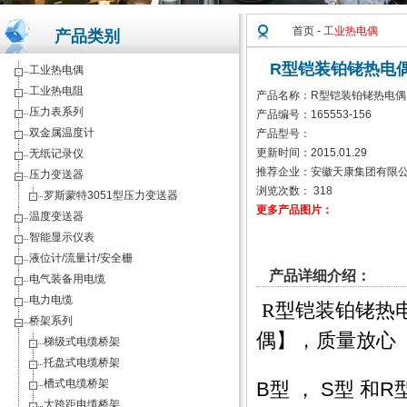
首页
-
工业热电偶
产品类别
R型铠装铂铑热电
工业热电偶
工业热电阻
产品名称：R型铠装铂铑热电偶
压力表系列
产品编号：165553-156
双金属温度计
产品型号：
更新时间：2015.01.29
无纸记录仪
推荐企业：安徽天康集团有限
压力变送器
浏览次数：
318
罗斯蒙特3051型压力变送器
更多产品图片：
温度变送器
智能显示仪表
液位计/流量计/安全栅
产品详细介绍：
电气装备用电缆
电力电缆
R型铠装铂铑热
桥架系列
偶】，质量放心
梯级式电缆桥架
托盘式电缆桥架
槽式电缆桥架
B型 ， S型 
大跨距电缆桥架