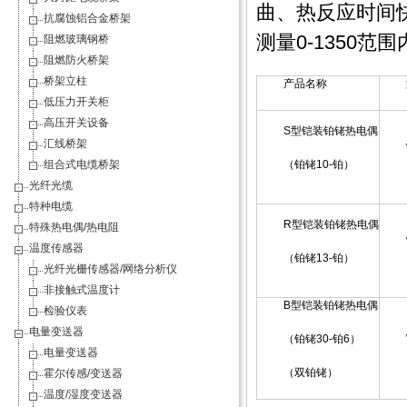
曲、热反应时间快
抗腐蚀铝合金桥架
测量0-1350
阻燃玻璃钢桥
阻燃防火桥架
桥架立柱
产品名称
低压力开关柜
高压开关设备
S型铠装铂铑热电偶
汇线桥架
组合式电缆桥架
（铂铑10-铂）
光纤光缆
特种电缆
R型铠装铂铑热电偶
特殊热电偶/热电阻
温度传感器
（铂铑13-铂）
光纤光栅传感器/网络分析仪
非接触式温度计
B型铠装铂铑热电偶
检验仪表
电量变送器
（铂铑30-铂6）
电量变送器
（双铂铑）
霍尔传感/变送器
温度/湿度变送器