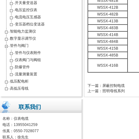
WSSX-481B
开关量变送器
WSSX-412B
电压监控仪表
WSSX-482B
电流电压互感器
WSSX-413B
变压器档位变送器
WSSX-483B
智能电力监测仪
WSSX-414B
数字显示调节仪
WSSX-484B
管件与阀门
WSSX-415B
管件与仪表附件
WSSX-485B
仪表阀门与阀组
WSSX-416B
防爆管件
流量测量装置
低压配电柜
下一篇：
屏蔽控制电缆
高低压母线
上一篇：
照明母线系列
联系我们
名称：
仪表电缆
电话：13955041259
传真：0550-7028077
联系人：徐先生