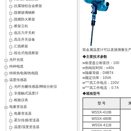
抗腐蚀铝合金桥架
阻燃玻璃钢桥
阻燃防火桥架
桥架立柱
低压力开关柜
高压开关设备
汇线桥架
双金属温度计可以直接测量生产
组合式电缆桥架
◆主要技术参数
光纤光缆
w标度盘公称直径：100
特种电缆
w热响应时间：≤40s
w隔爆等级：DIIBT4
特殊热电偶/热电阻
w额定功率：10VA
温度传感器
w***高工作电压：220V
光纤光栅传感器/网络分析仪
w***高工作电流 ：0.7A
非接触式温度计
◆规格型号
检验仪表
型 号
电量变送器
WSSX-410B
电量变送器
WSSX-480B
霍尔传感/变送器
WSSX-411B
温度/湿度变送器