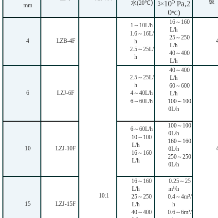
5
)
级
10
Pa,2
水
(20
℃
3
×
mm
0
)
℃
16～160
1～10L/h
L/h
1.6～16L/
25～250
4
LZB-4F
h
L/h
2.5～25L/
40～400
h
L/h
40～400
2.5～25L/
L/h
h
60～600
6
LZJ-6F
4～40L/h
L/h
6～60L/h
100～100
0L/h
100～100
6～60L/h
0L/h
10～100
160～160
L/h
10
LZJ-10F
0L/h
16～160
250～250
L/h
0L/h
16～160
0.25～25
L/h
m³/h
10:1
25～250
0.4～4m³/
15
LZJ-15F
L/h
h
40～400
0.6～6m³/