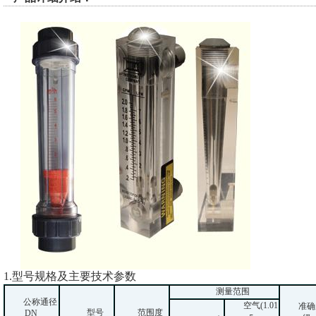
1.型号规格及主要技术参数
测量范围
公称通径
空气
(1.01
准确
型号
范围度
DN