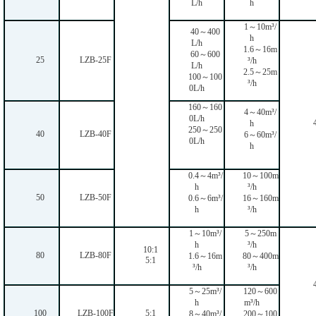
L/h
h
1～10m³/
40～400
h
L/h
1.6～16m
60～600
25
LZB-25F
³/h
L/h
2.5～25m
100～100
³/h
0L/h
160～160
4～40m³/
0L/h
h
250～250
40
LZB-40F
6～60m³/
0L/h
h
0.4～4m³/
10～100m
h
³/h
50
LZB-50F
0.6～6m³/
16～160m
h
³/h
1～10m³/
5～250m
h
³/h
10:1
80
LZB-80F
1.6～16m
80～400m
5:1
³/h
³/h
5～25m³/
120～600
h
m³/h
100
LZB-100F
5:1
8～40m³/
200～100