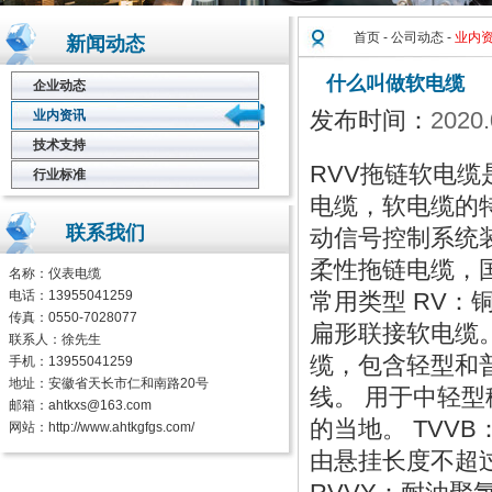
首页
-
公司动态
-
业内
新闻动态
什么叫做软电缆
企业动态
发布时间：
2020.
业内资讯
技术支持
RVV拖链软电
行业标准
电缆，软电缆的
联系我们
动信号控制系统
柔性拖链电缆，
名称：
仪表电缆
电话：13955041259
常用类型 RV：
传真：0550-7028077
扁形联接软电缆
联系人：徐先生
缆，包含轻型和
手机：13955041259
地址：安徽省天长市仁和南路20号
线。 用于中轻
邮箱：ahtkxs@163.com
的当地。 TVV
网站：
http://www.ahtkgfgs.com/
由悬挂长度不超过